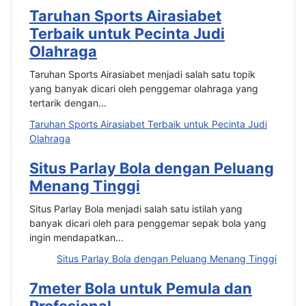
Taruhan Sports Airasiabet
Terbaik untuk Pecinta Judi
Olahraga
Taruhan Sports Airasiabet menjadi salah satu topik
yang banyak dicari oleh penggemar olahraga yang
tertarik dengan...
Taruhan Sports Airasiabet Terbaik untuk Pecinta Judi
Olahraga
Situs Parlay Bola dengan Peluang
Menang Tinggi
Situs Parlay Bola menjadi salah satu istilah yang
banyak dicari oleh para penggemar sepak bola yang
ingin mendapatkan...
Situs Parlay Bola dengan Peluang Menang Tinggi
7meter Bola untuk Pemula dan