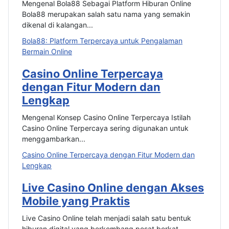
Mengenal Bola88 Sebagai Platform Hiburan Online
Bola88 merupakan salah satu nama yang semakin
dikenal di kalangan...
Bola88: Platform Terpercaya untuk Pengalaman
Bermain Online
Casino Online Terpercaya
dengan Fitur Modern dan
Lengkap
Mengenal Konsep Casino Online Terpercaya Istilah
Casino Online Terpercaya sering digunakan untuk
menggambarkan...
Casino Online Terpercaya dengan Fitur Modern dan
Lengkap
Live Casino Online dengan Akses
Mobile yang Praktis
Live Casino Online telah menjadi salah satu bentuk
hiburan digital yang berkembang pesat berkat