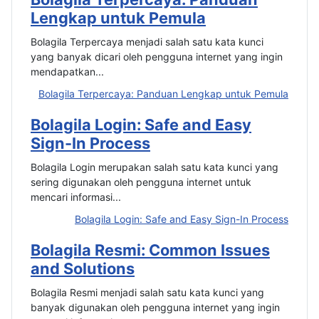
Lengkap untuk Pemula
Bolagila Terpercaya menjadi salah satu kata kunci
yang banyak dicari oleh pengguna internet yang ingin
mendapatkan...
Bolagila Terpercaya: Panduan Lengkap untuk Pemula
Bolagila Login: Safe and Easy
Sign-In Process
Bolagila Login merupakan salah satu kata kunci yang
sering digunakan oleh pengguna internet untuk
mencari informasi...
Bolagila Login: Safe and Easy Sign-In Process
Bolagila Resmi: Common Issues
and Solutions
Bolagila Resmi menjadi salah satu kata kunci yang
banyak digunakan oleh pengguna internet yang ingin