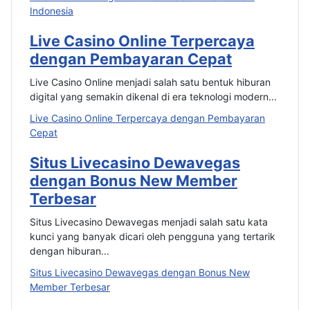
Indonesia
Live Casino Online Terpercaya
dengan Pembayaran Cepat
Live Casino Online menjadi salah satu bentuk hiburan
digital yang semakin dikenal di era teknologi modern...
Live Casino Online Terpercaya dengan Pembayaran
Cepat
Situs Livecasino Dewavegas
dengan Bonus New Member
Terbesar
Situs Livecasino Dewavegas menjadi salah satu kata
kunci yang banyak dicari oleh pengguna yang tertarik
dengan hiburan...
Situs Livecasino Dewavegas dengan Bonus New
Member Terbesar