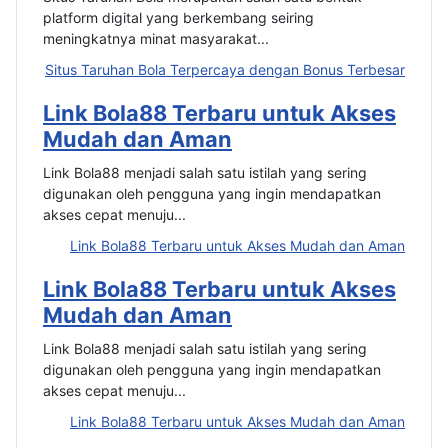
platform digital yang berkembang seiring
meningkatnya minat masyarakat...
Situs Taruhan Bola Terpercaya dengan Bonus Terbesar
Link Bola88 Terbaru untuk Akses
Mudah dan Aman
Link Bola88 menjadi salah satu istilah yang sering
digunakan oleh pengguna yang ingin mendapatkan
akses cepat menuju...
Link Bola88 Terbaru untuk Akses Mudah dan Aman
Link Bola88 Terbaru untuk Akses
Mudah dan Aman
Link Bola88 menjadi salah satu istilah yang sering
digunakan oleh pengguna yang ingin mendapatkan
akses cepat menuju...
Link Bola88 Terbaru untuk Akses Mudah dan Aman