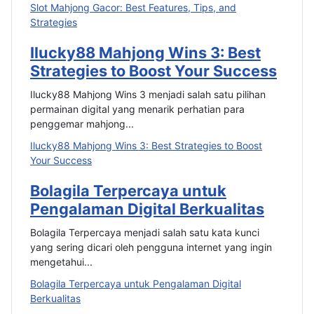
Slot Mahjong Gacor: Best Features, Tips, and
Strategies
Ilucky88 Mahjong Wins 3: Best
Strategies to Boost Your Success
Ilucky88 Mahjong Wins 3 menjadi salah satu pilihan
permainan digital yang menarik perhatian para
penggemar mahjong...
Ilucky88 Mahjong Wins 3: Best Strategies to Boost
Your Success
Bolagila Terpercaya untuk
Pengalaman Digital Berkualitas
Bolagila Terpercaya menjadi salah satu kata kunci
yang sering dicari oleh pengguna internet yang ingin
mengetahui...
Bolagila Terpercaya untuk Pengalaman Digital
Berkualitas