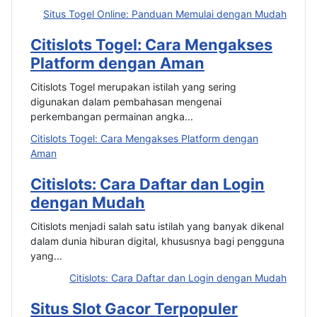
Situs Togel Online: Panduan Memulai dengan Mudah
Citislots Togel: Cara Mengakses
Platform dengan Aman
Citislots Togel merupakan istilah yang sering
digunakan dalam pembahasan mengenai
perkembangan permainan angka...
Citislots Togel: Cara Mengakses Platform dengan
Aman
Citislots: Cara Daftar dan Login
dengan Mudah
Citislots menjadi salah satu istilah yang banyak dikenal
dalam dunia hiburan digital, khususnya bagi pengguna
yang...
Citislots: Cara Daftar dan Login dengan Mudah
Situs Slot Gacor Terpopuler