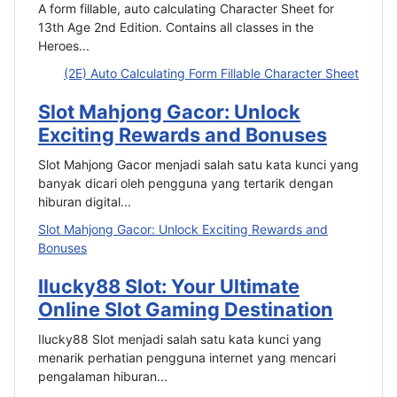
A form fillable, auto calculating Character Sheet for
13th Age 2nd Edition. Contains all classes in the
Heroes...
(2E) Auto Calculating Form Fillable Character Sheet
Slot Mahjong Gacor: Unlock
Exciting Rewards and Bonuses
Slot Mahjong Gacor menjadi salah satu kata kunci yang
banyak dicari oleh pengguna yang tertarik dengan
hiburan digital...
Slot Mahjong Gacor: Unlock Exciting Rewards and
Bonuses
Ilucky88 Slot: Your Ultimate
Online Slot Gaming Destination
Ilucky88 Slot menjadi salah satu kata kunci yang
menarik perhatian pengguna internet yang mencari
pengalaman hiburan...