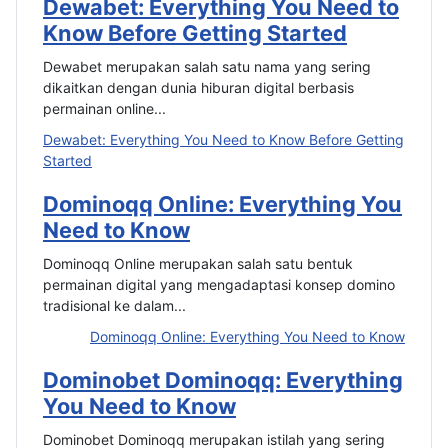
Dewabet: Everything You Need to
Know Before Getting Started
Dewabet merupakan salah satu nama yang sering
dikaitkan dengan dunia hiburan digital berbasis
permainan online...
Dewabet: Everything You Need to Know Before Getting
Started
Dominoqq Online: Everything You
Need to Know
Dominoqq Online merupakan salah satu bentuk
permainan digital yang mengadaptasi konsep domino
tradisional ke dalam...
Dominoqq Online: Everything You Need to Know
Dominobet Dominoqq: Everything
You Need to Know
Dominobet Dominoqq merupakan istilah yang sering